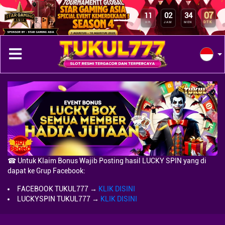
07
11
02
34
DTK
HR
JAM
MEN
☎ Untuk Klaim Bonus Wajib Posting hasil LUCKY SPIN yang di
dapat ke Grup Facebook:
FACEBOOK TUKUL777 →
KLIK DISINI
LUCKYSPIN TUKUL777 →
KLIK DISINI